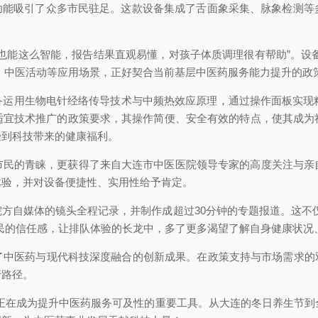
的功能吸引了众多市民驻足。这款设备集成了舌面象采集、脉象检测等
也能这么智能，报告结果直观易懂，对孩子体质调理很有帮助”。设备
、中医活动等应用场景，正好契合当前基层中医药服务能力提升的政
备运用生物电针经络传导技术与中频热效应原理，通过操作面板实现精
适宜技术推广的政策要求，其操作简便、安全有效的特点，使其成为
受到科技带来的健康福利。
市民的青睐，更获得了来自大连市中医医院领导专家的高度关注与亲
体验，并对设备便捷性、实用性给予肯定。
方自媒体的镜头全程记录，并制作成超过30分钟的专题报道。这不
民的信任感，让排队体验的长龙中，多了更多渴望了解自身健康状况
了中医药与现代科技深度融合的创新成果。在政策支持与市场需求的双
行路径。
备正在成为提升中医药服务可及性的重要工具。从大连的冬日养生节