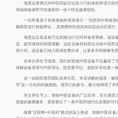
海恩达便携式AI中医四诊仪以其小巧的体积和强大
现场体验者即可快速获得一份个性化健康报告。
一位带着孩子前来体验的母亲表示：“没想到中医检测
脑模型进行智能辨证， 其便携特性使其特别适合社区医疗
海恩达足底反射穴位刺激治疗仪同样备受青睐。该设
适、疲劳感得到明显缓解。这款设备特别契合当前中医药
师介绍，该设备已纳入医保收费目录，让更多市民能够享
在本次养生节现场，我们的智能中医设备不仅赢得了
讲解设备原理与中医理论，院党委书记、老院长等也逐一
这一由医院领导团队亲身示范、专业讲解的场景，被院
学”这一方向的积极拥抱。领导们的参与，极大地增强了市
本次养生节上，智能中医设备的广泛应用，充分展现
便捷的健康服务，更探索出了一条中医药现代化发展的可
随着"互联网+中医药"模式的深入推进，智能中医设